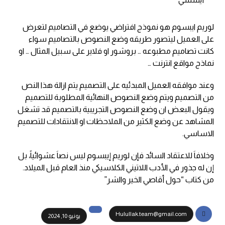
لوريم ايبسوم هو نموذج افتراضي يوضع في التصاميم لتعرض
على العميل ليتصور طريقه وضع النصوص بالتصاميم سواء
كانت تصاميم مطبوعه … بروشور او فلاير على سبيل المثال … او
نماذج مواقع انترنت …
وعند موافقه العميل المبدئيه على التصميم يتم ازالة هذا النص
من التصميم ويتم وضع النصوص النهائية المطلوبة للتصميم
ويقول البعض ان وضع النصوص التجريبية بالتصميم قد تشغل
المشاهد عن وضع الكثير من الملاحظات او الانتقادات للتصميم
الاساسي.
وخلافاَ للاعتقاد السائد فإن لوريم إيبسوم ليس نصاَ عشوائياً، بل
إن له جذور في الأدب اللاتيني الكلاسيكي منذ العام قبل الميلاد.
من كتاب “حول أقاصي الخير والشر”
Hulullak.team@gmail.com
يونيو 10, 2024