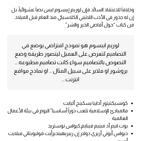
وخلافاَ للاعتقاد السائد فإن لوريم إيبسوم ليس نصاَ عشوائياً، بل
إن له جذور في الأدب اللاتيني الكلاسيكي منذ العام قبل الميلاد.
من كتاب “حول أقاصي الخير والشر”
لوريم ايبسوم هو نموذج افتراضي يوضع في
التصاميم لتعرض على العميل ليتصور طريقه وضع
النصوص بالتصاميم سواء كانت تصاميم مطبوعه …
بروشور او فلاير على سبيل المثال … او نماذج مواقع
انترنت …
كونسيكتيتور أدايبا يسكينج أليايت
فالمبادئ الإسلامية تلعب دوراً أساسيا ً اليوم في بيئة الأعمال
العالمية
يوت انيم أد مينيم فينايم,كيواس نوستريد
ديواس أيوتي أريري دولار إن ريبريهينديرأيت فوليوبتاتي فيلايت
أيسسي