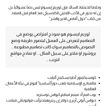
وخلافاَ للاعتقاد السائد فإن لوريم إيبسوم ليس نصاَ عشوائياً، بل
إن له جذور في الأدب اللاتيني الكلاسيكي منذ العام قبل الميلاد.
من كتاب “حول أقاصي الخير والشر”
لوريم ايبسوم هو نموذج افتراضي يوضع في
التصاميم لتعرض على العميل ليتصور طريقه وضع
النصوص بالتصاميم سواء كانت تصاميم مطبوعه …
بروشور او فلاير على سبيل المثال … او نماذج مواقع
انترنت …
كونسيكتيتور أدايبا يسكينج أليايت
فالمبادئ الإسلامية تلعب دوراً أساسيا ً اليوم في بيئة الأعمال
العالمية
يوت انيم أد مينيم فينايم,كيواس نوستريد
ديواس أيوتي أريري دولار إن ريبريهينديرأيت فوليوبتاتي فيلايت
أيسسي