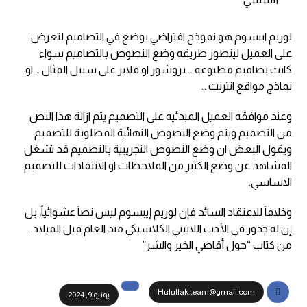
لوريم ايبسوم هو نموذج افتراضي يوضع في التصاميم لتعرض
على العميل ليتصور طريقه وضع النصوص بالتصاميم سواء
كانت تصاميم مطبوعه … بروشور او فلاير على سبيل المثال … او
نماذج مواقع انترنت …
وعند موافقه العميل المبدئيه على التصميم يتم ازالة هذا النص
من التصميم ويتم وضع النصوص النهائية المطلوبة للتصميم
ويقول البعض ان وضع النصوص التجريبية بالتصميم قد تشغل
المشاهد عن وضع الكثير من الملاحظات او الانتقادات للتصميم
الاساسي.
وخلافاَ للاعتقاد السائد فإن لوريم إيبسوم ليس نصاَ عشوائياً، بل
إن له جذور في الأدب اللاتيني الكلاسيكي منذ العام قبل الميلاد.
من كتاب “حول أقاصي الخير والشر”
Hulullak.team@gmail.com
يونيو 9, 2024