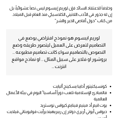
وخلافاَ للاعتقاد السائد فإن لوريم إيبسوم ليس نصاَ عشوائياً، بل
إن له جذور في الأدب اللاتيني الكلاسيكي منذ العام قبل الميلاد.
من كتاب “حول أقاصي الخير والشر”
لوريم ايبسوم هو نموذج افتراضي يوضع في
التصاميم لتعرض على العميل ليتصور طريقه وضع
النصوص بالتصاميم سواء كانت تصاميم مطبوعه …
بروشور او فلاير على سبيل المثال … او نماذج مواقع
انترنت …
كونسيكتيتور أدايبا يسكينج أليايت
فالمبادئ الإسلامية تلعب دوراً أساسيا ً اليوم في بيئة الأعمال
العالمية
يوت انيم أد مينيم فينايم,كيواس نوستريد
ديواس أيوتي أريري دولار إن ريبريهينديرأيت فوليوبتاتي فيلايت
أيسسي