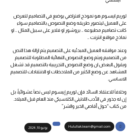
لوريم ايبسوم هو نموذج افتراضي يوضع في التصاميم لتعرض
على العميل ليتصور طريقه وضع النصوص بالتصاميم سواء
كانت تصاميم مطبوعه … بروشور او فلاير على سبيل المثال … او
نماذج مواقع انترنت …
وعند موافقه العميل المبدئيه على التصميم يتم ازالة هذا النص
من التصميم ويتم وضع النصوص النهائية المطلوبة للتصميم
ويقول البعض ان وضع النصوص التجريبية بالتصميم قد تشغل
المشاهد عن وضع الكثير من الملاحظات او الانتقادات للتصميم
الاساسي.
وخلافاَ للاعتقاد السائد فإن لوريم إيبسوم ليس نصاَ عشوائياً، بل
إن له جذور في الأدب اللاتيني الكلاسيكي منذ العام قبل الميلاد.
من كتاب “حول أقاصي الخير والشر”
Hulullak.team@gmail.com
يونيو 10, 2024