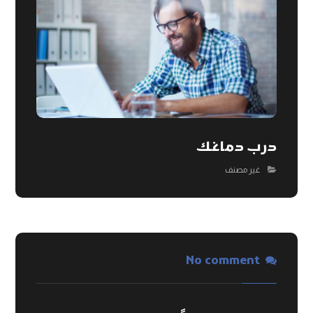
درب دماغك
غير مصنف
No comment